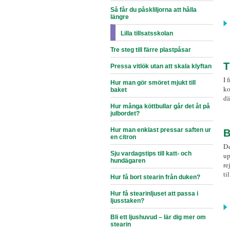
Så får du påskliljorna att hålla
längre
Lilla tillsatsskolan
Tre steg till färre plastpåsar
T
Pressa vitlök utan att skala klyftan
I 
Hur man gör smöret mjukt till
ko
baket
dä
Hur många köttbullar går det åt på
julbordet?
Hur man enklast pressar saften ur
B
en citron
De
Sju vardagstips till katt- och
up
hundägaren
re
ti
Hur få bort stearin från duken?
Hur få stearinljuset att passa i
ljusstaken?
Bli ett ljushuvud – lär dig mer om
stearin