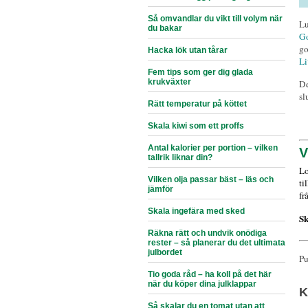
Så omvandlar du vikt till volym när
Lu
du bakar
Go
go
Hacka lök utan tårar
Li
Fem tips som ger dig glada
krukväxter
De
sl
Rätt temperatur på köttet
Skala kiwi som ett proffs
Antal kalorier per portion – vilken
V
tallrik liknar din?
Lo
Vilken olja passar bäst – läs och
ti
jämför
fr
Skala ingefära med sked
Sk
Räkna rätt och undvik onödiga
rester – så planerar du det ultimata
julbordet
Pu
Tio goda råd – ha koll på det här
när du köper dina julklappar
K
Så skalar du en tomat utan att