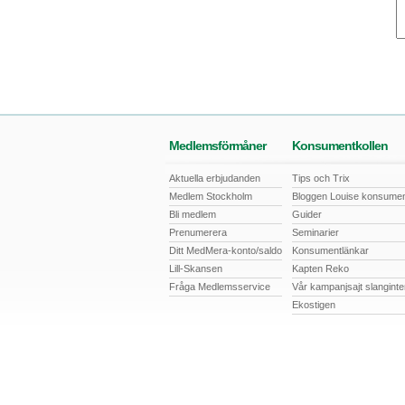
Medlemsförmåner
Konsumentkollen
Aktuella erbjudanden
Tips och Trix
Medlem Stockholm
Bloggen Louise konsumen
Bli medlem
Guider
Prenumerera
Seminarier
Ditt MedMera-konto/saldo
Konsumentlänkar
Lill-Skansen
Kapten Reko
Fråga Medlemsservice
Vår kampanjsajt slangint
Ekostigen