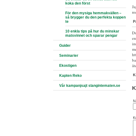
koka den först
Ja
re
För den mysiga hemmakvällen –
så brygger du den perfekta koppen
P
te
10 enkla tips på hur du minskar
Du
matsvinnet och sparar pengar
en
in
Guider
me
ht
Seminarier
ba
åt
Ekostigen
K
Kapten Reko
Vår kampanjsajt slangintematen.se
K
N
K