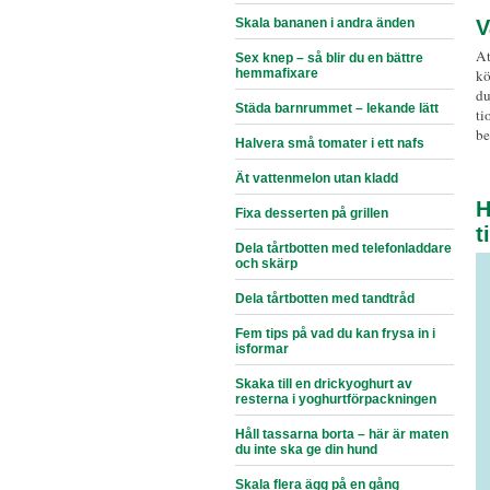
Skala bananen i andra änden
V
At
Sex knep – så blir du en bättre
hemmafixare
kö
du
Städa barnrummet – lekande lätt
ti
be
Halvera små tomater i ett nafs
Ät vattenmelon utan kladd
H
Fixa desserten på grillen
t
Dela tårtbotten med telefonladdare
och skärp
Dela tårtbotten med tandtråd
Fem tips på vad du kan frysa in i
isformar
Skaka till en drickyoghurt av
resterna i yoghurtförpackningen
Håll tassarna borta – här är maten
du inte ska ge din hund
Skala flera ägg på en gång