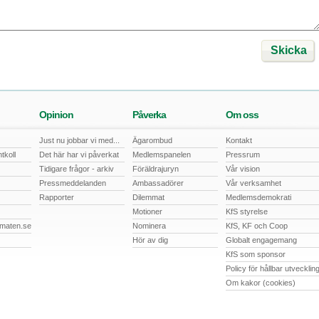
Skicka
Opinion
Påverka
Om oss
Just nu jobbar vi med...
Ägarombud
Kontakt
tkoll
Det här har vi påverkat
Medlemspanelen
Pressrum
Tidigare frågor - arkiv
Föräldrajuryn
Vår vision
Pressmeddelanden
Ambassadörer
Vår verksamhet
Rapporter
Dilemmat
Medlemsdemokrati
Motioner
KfS styrelse
ematen.se
Nominera
KfS, KF och Coop
Hör av dig
Globalt engagemang
KfS som sponsor
Policy för hållbar utvecklin
Om kakor (cookies)