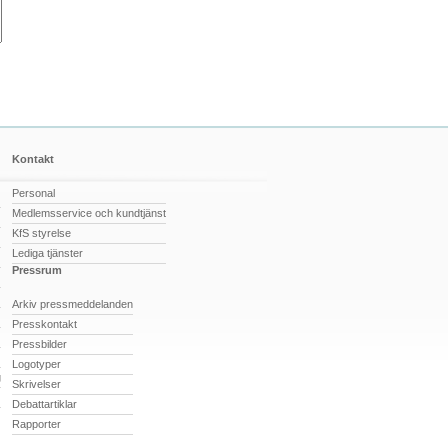
Kontakt
Personal
Medlemsservice och kundtjänst
KfS styrelse
Lediga tjänster
Pressrum
Arkiv pressmeddelanden
Presskontakt
Pressbilder
Logotyper
g
Skrivelser
Debattartiklar
Rapporter