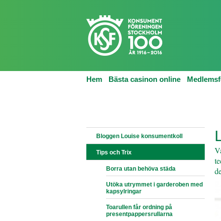
Hem
Bästa casinon online
Medlemsf
HEM
KONSUMENTKOLLEN
TIPS OCH T
L
Bloggen Louise konsumentkoll
Va
Tips och Trix
te
Borra utan behöva städa
de
Utöka utrymmet i garderoben med
kapsylringar
Toarullen får ordning på
presentpappersrullarna