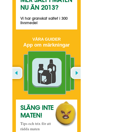
MER SALT I MATEN
NU ÄN 2013?
Vi har granskat saltet i 300
livsmedel
VÅRA GUIDER
App om märkningar
SLÄNG INTE
MATEN!
Tips och trix för att
rädda maten