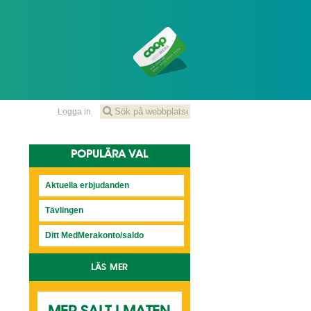
Logga in
POPULÄRA VAL
Aktuella erbjudanden
Tävlingen
Ditt MedMerakonto/saldo
LÄS MER