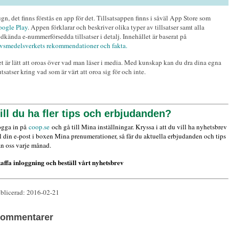
gn, det finns förstås en app för det. Tillsatsappen finns i såväl App Store som
ogle Play
. Appen förklarar och beskriver olika typer av tillsatser samt alla
dkända e-nummerförsedda tillsatser i detalj. Innehållet är baserat på
vsmedelsverkets rekommendationer och fakta.
t är lätt att oroas över vad man läser i media. Med kunskap kan du dra dina egna
utsatser kring vad som är värt att oroa sig för och inte.
ill du ha fler tips och erbjudanden?
gga in på
coop.se
och gå till Mina inställningar. Kryssa i att du vill ha nyhetsbrev
ll din e-post i boxen Mina prenumerationer, så får du aktuella erbjudanden och tips
ån oss varje månad.
affa inloggning och beställ vårt nyhetsbrev
blicerad: 2016-02-21
ommentarer