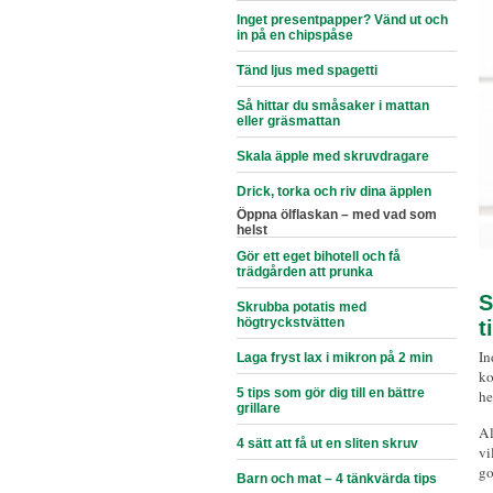
Inget presentpapper? Vänd ut och
in på en chipspåse
Tänd ljus med spagetti
Så hittar du småsaker i mattan
eller gräsmattan
Skala äpple med skruvdragare
Drick, torka och riv dina äpplen
Öppna ölflaskan – med vad som
helst
Gör ett eget bihotell och få
trädgården att prunka
S
Skrubba potatis med
högtryckstvätten
t
In
Laga fryst lax i mikron på 2 min
ko
5 tips som gör dig till en bättre
he
grillare
Al
4 sätt att få ut en sliten skruv
vi
go
Barn och mat – 4 tänkvärda tips