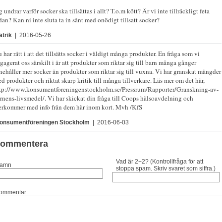
g undrar varför socker ska tillsättas i allt? T.o.m kött? Är vi inte tillräckligt feta
dan? Kan ni inte sluta ta in sånt med onödigt tillsatt socker?
atrik
|
2016-05-26
 har rätt i att det tillsätts socker i väldigt många produkter. En fråga som vi
gagerat oss särskilt i är att produkter som riktar sig till barn många gånger
nehåller mer socker än produkter som riktar sig till vuxna. Vi har granskat mängder
d produkter och riktat skarp kritik till många tillverkare. Läs mer om det här,
tp://www.konsumentforeningenstockholm.se/Pressrum/Rapporter/Granskning-av-
rnens-livsmedel/. Vi har skickat din fråga till Coops hälsoavdelning och
erkommer med info från dem här inom kort. Mvh /KfS
onsumentföreningen Stockholm
|
2016-06-03
ommentera
Vad är 2+2? (Kontrollfråga för att
amn
stoppa spam. Skriv svaret som siffra.)
ommentar