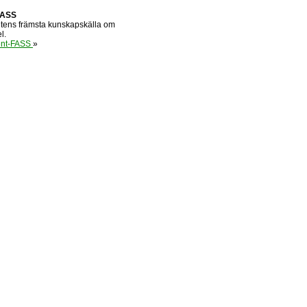
FASS
tens främsta kunskapskälla om
l.
ent-FASS
»