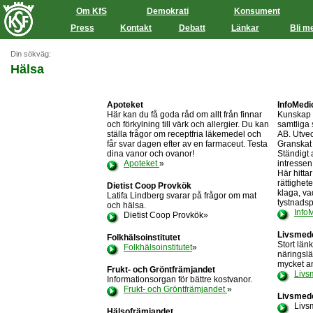
Om KfS
Demokrati
Konsument
Press
Kontakt
Debatt
Länkar
Bli m
Din sökväg:
Hälsa
Apoteket
InfoMedi
Här kan du få goda råd om allt från finnar
Kunskap f
och förkylning till värk och allergier. Du kan
samtliga 
ställa frågor om receptfria läkemedel och
AB. Utvec
får svar dagen efter av en farmaceut. Testa
Granskat 
dina vanor och ovanor!
Ständigt 
Apoteket
»
intressen
Här hitta
rättighet
Dietist Coop Provkök
klaga, va
Latifa Lindberg svarar på frågor om mat
tystnadsp
och hälsa.
Info
Dietist Coop Provkök»
Livsmed
Folkhälsoinstitutet
Stort län
Folkhälsoinstitutet
»
näringslä
mycket a
Frukt- och Gröntfrämjandet
Livs
Informationsorgan för bättre kostvanor.
Frukt- och Gröntfrämjandet
»
Livsmed
Livsm
Hälsofrämjandet