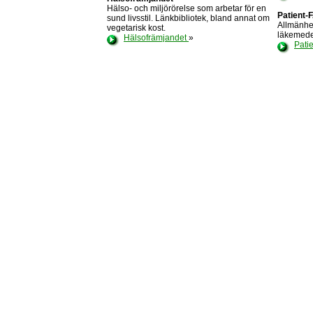
Hälso- och miljörörelse som arbetar för en
Patient-
sund livsstil. Länkbibliotek, bland annat om
Allmänhe
vegetarisk kost.
läkemede
Hälsofrämjandet
»
Pati