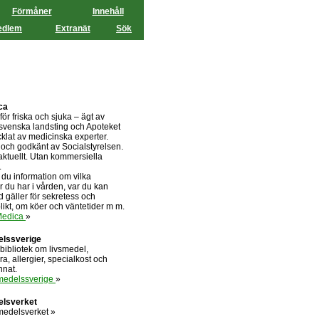
Förmåner
Innehåll
edlem
Extranät
Sök
ca
ör friska och sjuka – ägt av
svenska landsting och Apoteket
klat av medicinska experter.
och godkänt av Socialstyrelsen.
aktuellt. Utan kommersiella
.
r du information om vilka
er du har i vården, var du kan
d gäller för sekretess och
likt, om köer och väntetider m m.
Medica
»
elssverige
kbibliotek om livsmedel,
ra, allergier, specialkost och
nnat.
medelssverige
»
elsverket
edelsverket »