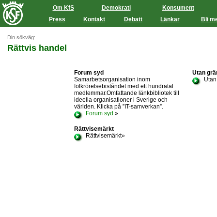
Om KfS
Demokrati
Konsument
Press
Kontakt
Debatt
Länkar
Bli m
Din sökväg:
Rättvis handel
Forum syd
Utan grä
Samarbetsorganisation inom
Utan 
folkrörelsebiståndet med ett hundratal
medlemmar.Omfattande länkbibliotek till
ideella organisationer i Sverige och
världen. Klicka på ”IT-samverkan”.
Forum syd
»
Rättvisemärkt
Rättvisemärkt»